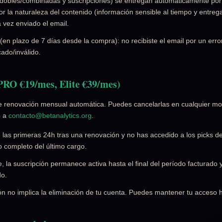
 (dobles/combinadas y suscripciones) se entregan automáticamente por 
or la naturaleza del contenido (información sensible al tiempo y entr
 vez enviado el email.
en plazo de 7 días desde la compra): no recibiste el email por un erro
cado/inválido.
(PRO €19/mes, Elite €39/mes)
e renovación mensual automática. Puedes cancelarlas en cualquier m
o a
contacto@betanalytics.org
.
 las primeras 24h tras una renovación y no has accedido a los picks d
completo del último cargo.
, la suscripción permanece activa hasta el final del período facturado 
do.
ón no implica la eliminación de tu cuenta. Puedes mantener tu acceso h