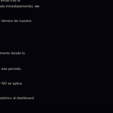
email tras la
egada inmediatamente),
no
r técnico de nuestra
omento desde tu
e ese período,
y NO se aplica
istórico al dashboard.