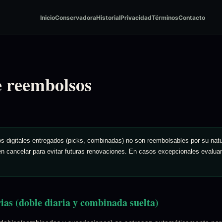
Inicio
Conservadora
Historial
Privacidad
Términos
Contacto
e reembolsos
s digitales entregados (picks, combinadas) no son reembolsables por su nat
en cancelar para evitar futuras renovaciones. En casos excepcionales eval
ias (doble diaria y combinada suelta)