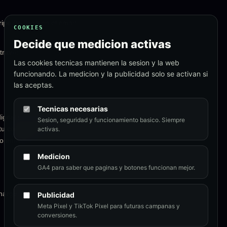
ipe (te llega en el email
COOKIES
Decide que medicion activas
través de Stripe en 5-10
Las cookies tecnicas mantienen la sesion y la web
funcionando. La medicion y la publicidad solo se activan si
las aceptas.
Tecnicas necesarias
gital suministrado con
Sesion, seguridad y funcionamiento basico. Siempre
 tu compra aceptas
activas.
do entregado.
Medicion
GA4 para saber que paginas y botones funcionan mejor.
chargebacks fraudulentos
Publicidad
Meta Pixel y TikTok Pixel para futuras campanas y
conversiones.