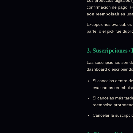
Los productos digitales
confirmación de pago. P
son reembolsables
una
Excepciones evaluables (
parte, o el pick fue dupli
2. Suscripciones 
Las suscripciones son d
dashboard o escribiend
Si cancelas dentro de
evaluamos reembolso 
Si cancelas más tarde
reembolso prorratea
Cancelar la suscripci